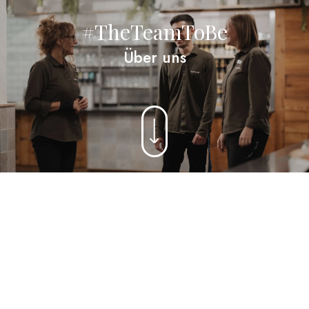
#TheTeamToBe
Über uns