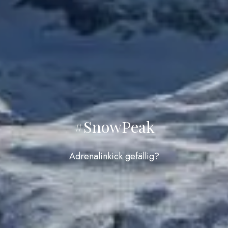
#SnowPeak
Adrenalinkick gefällig?