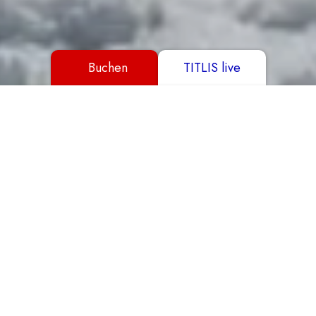
Buchen
TITLIS live
Alle anzeigen
Ticket kaufen
Hotel buchen
SnowXpark
Wer zieht die elegantesten Kurven in den Schnee?
Tisch reservieren
Wer schafft die schnellste Runde auf der Rennpiste?
Im SnowXpark auf Trübsee kannst du mit
Elektrofahrzeugen auf verschiedenen Rundkursen